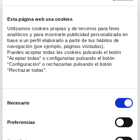
Norma UNE-EN 16925:2020, este anexo incluye una serie de
requisitos de diseño particulares para las instalaciones
realizadas en España de acuerdo con lo estipulado en diversos
apartados de dicha norma. Contiene una serie de
Esta página web usa cookies
ampliaciones, como que sistemas de rociadores residenciales
Utilizamos cookies propias y de terceros para fines
se pueden ...
Leer más
analíticos y para mostrarte publicidad personalizada en
base a un perfil elaborado a partir de tus hábitos de
navegación (por ejemplo, páginas visitadas).
Puedes aceptar todas las cookies pulsando el botón
“Aceptar todas” o configurarlas pulsando el botón
“Configuración” o rechazarlas pulsando el botón
“Rechazar todas”.
Selección
de
Necesario
consentimiento
Preferencias