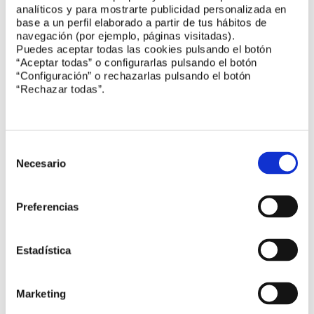
analíticos y para mostrarte publicidad personalizada en
base a un perfil elaborado a partir de tus hábitos de
navegación (por ejemplo, páginas visitadas).
Puedes aceptar todas las cookies pulsando el botón
Reuniones de comités
“Aceptar todas” o configurarlas pulsando el botón
“Configuración” o rechazarlas pulsando el botón
“Rechazar todas”.
CEN/TC 260 Fertilizers and liming materials
ISO/TC 228/WG 2
Health tourism services
Selección
de
Necesario
consentimiento
ISO/TC 228/WG 14 Accessible tourism
Preferencias
CTN 179 Calidad y seguridad en los centros de
Estadística
asistencia sanitaria
Marketing
IEC/TC 97 Electrical installations for lighting
and beaconing of aerodromes