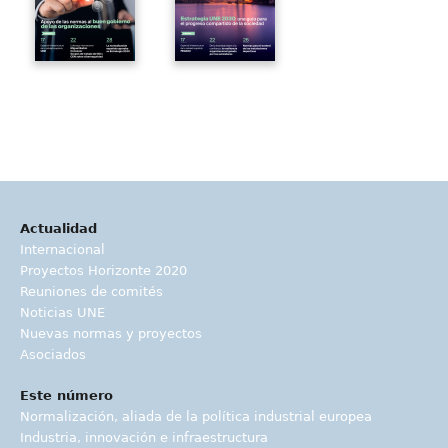
Actualidad
Internacional
Proyectos Horizonte 2020
Reuniones de comités
Noticias UNE
Nuevas normas y proyectos
Asociados
Este número
Normalización, aliada de la política industrial europea
Industria, innovación e infraestructura