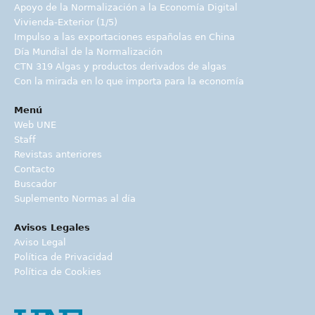
Apoyo de la Normalización a la Economía Digital
Vivienda-Exterior (1/5)
Impulso a las exportaciones españolas en China
Día Mundial de la Normalización
CTN 319 Algas y productos derivados de algas
Con la mirada en lo que importa para la economía
Menú
Web UNE
Staff
Revistas anteriores
Contacto
Buscador
Suplemento Normas al día
Avisos Legales
Aviso Legal
Política de Privacidad
Política de Cookies