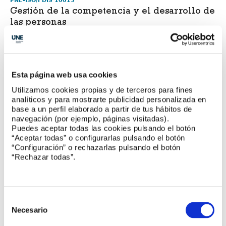
PNE-ISO/FDIS 10015
Gestión de la competencia y el desarrollo de
las personas
Aporta directrices para ayudar a una organización a
establecer, implementar, mantener y mejorar sistemas para
la gestión de la competencia y el desarrollo de las personas,
con el fin de influir positivamente en los resultados
Esta página web usa cookies
relacionados con la conformidad de los productos y servicios,
así como en las necesidades y expectativas de las partes
Utilizamos cookies propias y de terceros para fines
interesadas. El PNE-ISO/FDIS 10015 se aplica a todas las
analíticos y para mostrarte publicidad personalizada en
organizaciones independientemente de su tipo o tamaño y se
base a un perfil elaborado a partir de tus hábitos de
está desarrollando en el CTN 66/SC 1 Sistemas de gestión.
navegación (por ejemplo, páginas visitadas).
Leer más
Puedes aceptar todas las cookies pulsando el botón
“Aceptar todas” o configurarlas pulsando el botón
“Configuración” o rechazarlas pulsando el botón
“Rechazar todas”.
Selección
de
Necesario
consentimiento