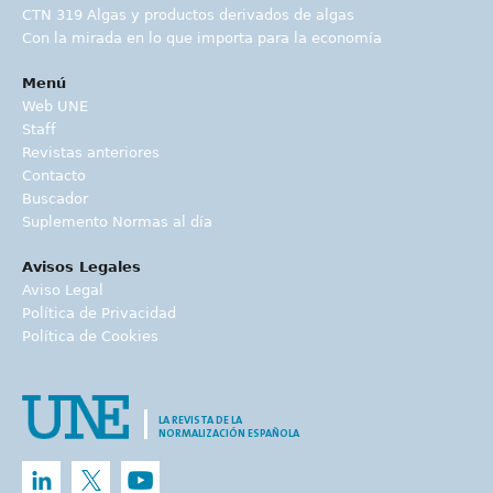
CTN 319 Algas y productos derivados de algas
Con la mirada en lo que importa para la economía
Menú
Web UNE
Staff
Revistas anteriores
Contacto
Buscador
Suplemento Normas al día
Avisos Legales
Aviso Legal
Política de Privacidad
Política de Cookies
LA REVISTA DE LA
NORMALIZACIÓN ESPAÑOLA