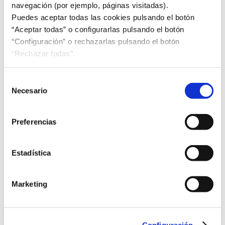
navegación (por ejemplo, páginas visitadas).
Puedes aceptar todas las cookies pulsando el botón
“Aceptar todas” o configurarlas pulsando el botón
“Configuración” o rechazarlas pulsando el botón
“Rechazar todas”.
Noticias UNE
Selección
Necesario
de
Convenio UNE-CECU en beneficio de la sociedad civil
consentimiento
Preferencias
Alianza entre Mercosur y España
Estadística
Nueva Norma UNE de prevención de delitos
Marketing
Novedades de la Norma ISO de Auditorías de
sistemas de gestión
Configuración