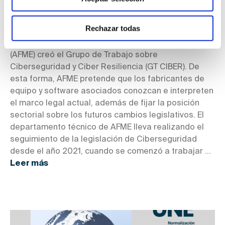
la normalización correspondiente, con el fin de dotar
de presunción de conformidad a los equipos y
Rechazar todas
soluciones asociadas. Con este objetivo la
Asociación de Fabricantes de Material Eléctrico
(AFME) creó el Grupo de Trabajo sobre
Ciberseguridad y Ciber Resiliencia (GT CIBER). De
esta forma, AFME pretende que los fabricantes de
equipo y software asociados conozcan e interpreten
el marco legal actual, además de fijar la posición
sectorial sobre los futuros cambios legislativos. El
departamento técnico de AFME lleva realizando el
seguimiento de la legislación de Ciberseguridad
desde el año 2021, cuando se comenzó a trabajar ...
Leer más