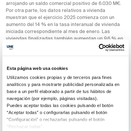
arrojando un saldo comercial positivo de 6.030 M€.
Por otra parte, los datos relativos a vivienda
muestran que el ejercicio 2025 comienza con un
aumento del 14 % en la tasa interanual de vivienda
iniciada correspondiente al mes de enero. Las
viviendas finalizadas también aumentan un 9,6 % en
el interanual de enero.
Esta página web usa cookies
Utilizamos cookies propias y de terceros para fines
analíticos y para mostrarte publicidad personalizada en
base a un perfil elaborado a partir de tus hábitos de
navegación (por ejemplo, páginas visitadas).
Nuevo acuerdo con ENVALORA
Puedes aceptar todas las cookies pulsando el botón
La Federación Española de la Recuperación y el
“Aceptar todas” o configurarlas pulsando el botón
Reciclaje (FER) y ENVALORA firmaron un nuevo
“Configuración” o rechazarlas pulsando el botón
Acuerdo Marco de colaboración para potenciar la
“Rechazar todas”.