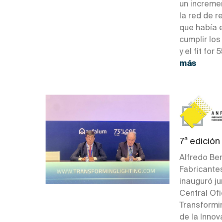
un increme
la red de 
que había 
cumplir lo
y el fit fo
más
7ª edición
Alfredo Be
Fabricante
inauguró ju
Central Ofi
Transformi
de la Inno