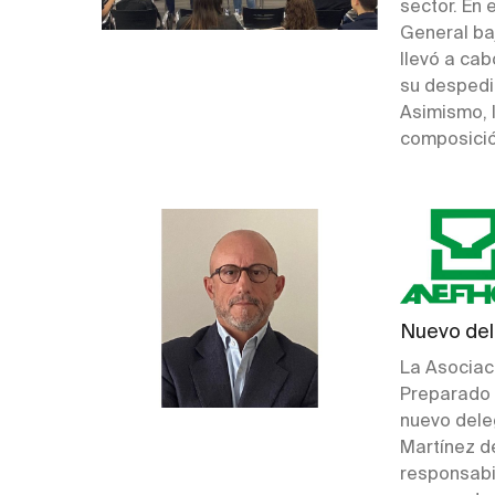
sector. En 
General baj
llevó a ca
su desped
Asimismo,
composició
Nuevo del
La Asociac
Preparado 
nuevo dele
Martínez d
responsabi