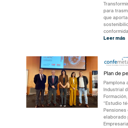
Transformi
para trasmi
que aporta 
sostenibili
conformidad
Leer más
Plan de p
Pamplona a
Industrial 
Formación, 
“Estudio té
Pensiones 
elaborado 
Empresaria