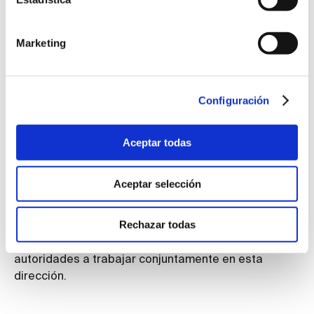
prácticas empresariales responsables y sostenibles.
Marketing
¿Cuáles son los campos de progreso más
destacados de la normalización en el futuro?
Creo que se debe trabajar para alcanzar el punto de
Configuración
equilibrio exacto que permita disponer de marcos y
normas que contribuyan a alcanzar los ambiciosos
Aceptar todas
objetivos de calidad y eficiencia que todos tenemos.
Por ello es fundamental trabajar en marcos que
Aceptar selección
ayuden a las organizaciones a considerar la
normalización como una ayuda y un estímulo.
Rechazar todas
Invitamos a las entidades de normalización y a las
autoridades a trabajar conjuntamente en esta
dirección.