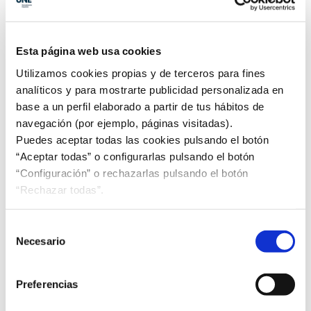
sentimos muy orgullosos, para facilitar a las
organizaciones la consecución de los ODS. Fruto de
este acuerdo, se ha publicado la
primera Norma
Esta página web usa cookies
global que contiene las directrices para ayudar a
Utilizamos cookies propias y de terceros para fines
las organizaciones de todo el mundo a la
analíticos y para mostrarte publicidad personalizada en
consecución de los ODS.
Es una guía práctica que
base a un perfil elaborado a partir de tus hábitos de
va a acompañar el esfuerzo de todas las
navegación (por ejemplo, páginas visitadas).
0rganizaciones, permitiendo pasar de la alineación
Puedes aceptar todas las cookies pulsando el botón
a la acción.
“Aceptar todas” o configurarlas pulsando el botón
“Configuración” o rechazarlas pulsando el botón
“Rechazar todas”.
"Las prioridades de la
Selección
Necesario
Estrategia ISO 2030 están
de
asociadas a los ámbitos de la
consentimiento
sostenibilidad, el medio
Preferencias
ambiente y el cambio climático,