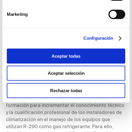
existentes, la digitalización de procesos, productos
y servicios, el impulso de la economía circular y, en ...
Marketing
Leer más
Configuración
Aceptar todas
Acuerdo con Mitsubishi Electric
Aceptar selección
La Confederación Nacional de Asociaciones de
Empresas Instaladoras y Mantenedoras de Energía y
Rechazar todas
Fluidos (CONAIF) y la compañía Mitsubishi Electric
firmaron un acuerdo de colaboración en materia de
formación para incrementar el conocimiento técnico
y la cualificación profesional de los instaladores de
climatización en el manejo de los equipos que
utilizan R-290 como gas refrigerante. Para ello,