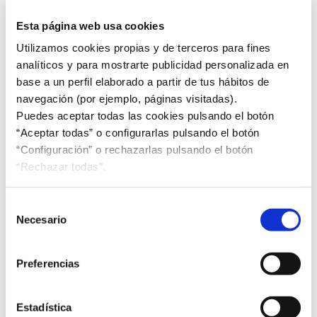
...
Leer más
Esta página web usa cookies
Utilizamos cookies propias y de terceros para fines
analíticos y para mostrarte publicidad personalizada en
base a un perfil elaborado a partir de tus hábitos de
navegación (por ejemplo, páginas visitadas).
Innovación en la industria papelera
Puedes aceptar todas las cookies pulsando el botón
La Asociación Española de Fabricantes de Pasta,
“Aceptar todas” o configurarlas pulsando el botón
Papel y Cartón (ASPAPEL) firmó un acuerdo de
“Configuración” o rechazarlas pulsando el botón
colaboración con TECNALIA, el mayor centro de
“Rechazar todas”.
investigación aplicada y desarrollo tecnológico de
España, por el que ambas entidades estrechan
Selección
lazos para colaborar en el fomento de la innovación
Necesario
de
en la industria productora de pasta, papel y cartón.
consentimiento
El acuerdo pone el foco, entre otros aspectos, en
Preferencias
una serie de ámbitos de actuación, entre los que se
incluyen el desarrollo de nuevos productos de
celulosa con características avanzadas, la
Estadística
optimización de los procesos de fabricación