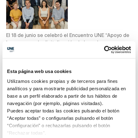
El 18 de junio se celebró el Encuentro UNE “Apoyo de
las normas a la digitalización de la cadena
agroalimentaria”, en el que se presentaron los
trabajos de estandarización que se están
desarrollando en el ámbito del Smart Farming o
Esta página web usa cookies
Agricultura Inteligente en la Organización
Internacional de Normalización (ISO). La
Utilizamos cookies propias y de terceros para fines
digitalización del sector agroalimentario y toda su
analíticos y para mostrarte publicidad personalizada en
cadena de valor es hoy en día una exigencia y, por
base a un perfil elaborado a partir de tus hábitos de
ello, se ha creado en ISO un nuevo Comité Técnico: el
navegación (por ejemplo, páginas visitadas).
ISO/TC 347 Data driven agrifood systems. Este
Puedes aceptar todas las cookies pulsando el botón
comité está abordando la estandarización de los
“Aceptar todas” o configurarlas pulsando el botón
datos en el sistema agroalimentario para favorecer
“Configuración” o rechazarlas pulsando el botón
la toma de decisiones informada en el contexto de
“Rechazar todas”.