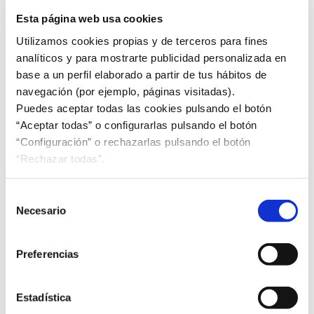
del Sur, Filipinas, Arabia Saudí, Marruecos, México y
Esta página web usa cookies
Australia se identifican como los principales
Utilizamos cookies propias y de terceros para fines
mercados de interés para las exportaciones de la
analíticos y para mostrarte publicidad personalizada en
industria española de alimentación y bebidas. Así se
base a un perfil elaborado a partir de tus hábitos de
desprende del Informe de Mercados Prioritarios que
navegación (por ejemplo, páginas visitadas).
ha elaborado la Federación Española de Industrias
Puedes aceptar todas las cookies pulsando el botón
de la Alimentación y Bebidas (FIAB), en colaboración
“Aceptar todas” o configurarlas pulsando el botón
con el Ministerio de Agricultura, Pesca y
“Configuración” o rechazarlas pulsando el botón
Alimentación e ICEX España Exportaciones e
“Rechazar todas”.
Inversiones. Este estudio establece aquellas zonas
geográficas con mayor proyección para los
productos de esta industria, así como los países con
Selección
Necesario
crecientes oportunidades de negocio en los que ...
de
Leer más
consentimiento
Preferencias
Estadística