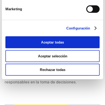
4ª Edición de la Semana europea de la
seguridad contra incendios
Marketing
La
European Fire Safety Alliance
junto a otros
colaboradores ha organizado la 4ª edición de la
Semana europea de la seguridad contra incendios
Configuración
del 14 al 17 de noviembre. El objetivo general ha sido
visibilizar el sector y mejorar el conocimiento de los
Aceptar todas
profesionales involucrados, así como de los
reguladores europeos. Este año la semana se ha
centrado en cómo situar la seguridad de los
Aceptar selección
ciudadanos en el centro de la transición energética,
pero sin olvidar otros problemas descritos en el plan
Rechazar todas
de acción europeo de la seguridad contra incendios.
En los debates participarán expertos y personas
responsables en la toma de decisiones.