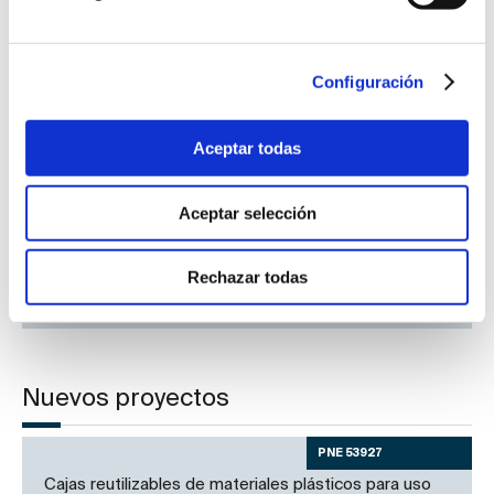
2ª reunión Plenaria anual del Observatorio de Vigilancia
de Mercado
Configuración
UNE e ISO presentan en la COP 27 el estándar
Directrices para el cero neto
Aceptar todas
Beatriz Novel, galardonada por IEC con el Premio
Aceptar selección
Thomas A. Edison
Rechazar todas
Futuro estándar ISO para el cumplimiento de los ODS
Nuevos proyectos
PNE 53927
Cajas reutilizables de materiales plásticos para uso