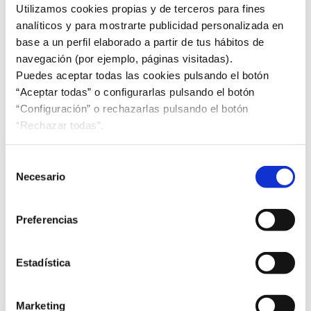
Utilizamos cookies propias y de terceros para fines
analíticos y para mostrarte publicidad personalizada en
base a un perfil elaborado a partir de tus hábitos de
navegación (por ejemplo, páginas visitadas).
Puedes aceptar todas las cookies pulsando el botón
“Aceptar todas” o configurarlas pulsando el botón
“Configuración” o rechazarlas pulsando el botón
“Rechazar todas”.
Selección
Necesario
de
consentimiento
Noticias UNE
Preferencias
La nueva marca de la normalización española
Estadística
Premios de Normalización 2022
Marketing