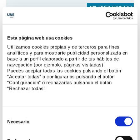
UNE-EN ISO 23036-1 Y 2
Microbiología de la cadena alimentaria
SERIE UNE-ISO 639
Esta página web usa cookies
Códigos para la representación de los nombres
de las lenguas
Utilizamos cookies propias y de terceros para fines
analíticos y para mostrarte publicidad personalizada en
base a un perfil elaborado a partir de tus hábitos de
navegación (por ejemplo, páginas visitadas).
Reuniones de comités
Puedes aceptar todas las cookies pulsando el botón
“Aceptar todas” o configurarlas pulsando el botón
“Configuración” o rechazarlas pulsando el botón
“Rechazar todas”.
Grupo de Trabajo del Subcomité UNE de
Segunda vida de baterías de movilidad para usos
estacionarios
Comité UNE de Geotecnia
Selección
de
Necesario
consentimiento
Comité UNE de Prefabricados de cemento y