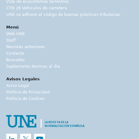
Vida de ecosistemas terrestres
CTN 26 Vehículos de carretera
UNE se adhiere al código de buenas prácticas tributarias
Menú
Web UNE
Staff
Revistas anteriores
Contacto
Buscador
Suplemento Normas al día
Avisos Legales
Aviso Legal
Política de Privacidad
Política de Cookies
LA REVISTA DE LA
NORMALIZACIÓN ESPAÑOLA