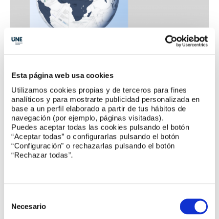
Esta página web usa cookies
Utilizamos cookies propias y de terceros para fines
analíticos y para mostrarte publicidad personalizada en
base a un perfil elaborado a partir de tus hábitos de
navegación (por ejemplo, páginas visitadas).
Puedes aceptar todas las cookies pulsando el botón
“Aceptar todas” o configurarlas pulsando el botón
Noticias UNE
“Configuración” o rechazarlas pulsando el botón
“Rechazar todas”.
UNE se adhiere al código de buenas prácticas
tributarias
Selección
de
Necesario
El Pacto Mundial difunde la labor de UNE con el
consentimiento
COVID-19