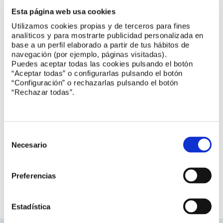
de acompañamiento​. Las normas armonizadas son
Esta página web usa cookies
herramientas clave en este proceso y para la exportación de
estos productos, ayudando a los fabricantes y distribuidores
Utilizamos cookies propias y de terceros para fines
de emulsiones bituminosas en el acceso al Mercado Único
analíticos y para mostrarte publicidad personalizada en
Europeo.
base a un perfil elaborado a partir de tus hábitos de
navegación (por ejemplo, páginas visitadas).
Mientras, para el usuario final del producto, el Marcado
Puedes aceptar todas las cookies pulsando el botón
conforme a estas normas asegura que las prestaciones se
“Aceptar todas” o configurarlas pulsando el botón
declaran de forma homogénea en Europa.
“Configuración” o rechazarlas pulsando el botón
“Rechazar todas”.
Las técnicas de pavimentación con emulsión bituminosa de
acuerdo a las normas armonizadas, son técnicas amigables
con el medio ambiente ya que cuando se emplean en frío, no
es necesario calentar sus materiales constituyentes en
Selección
ninguno de sus procesos (fabricación y extensión); cuando se
de
Necesario
emplean en templado, únicamente se elevan hasta que la
consentimiento
mezcla alcanza aproximadamente los 100 °C, minimizando la
emisión de gases.
Preferencias
CTN 51/SC 1 Asfaltos
Estadística