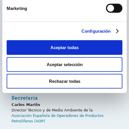
Marketing
Nº de vocalías
10
Nº de normas vigentes
Configuración
70
Relaciones internacionales
Aceptar todas
CEN
CEN/TC 336 Bituminous binders
Aceptar selección
Presidente
Vicente Pérez
Rechazar todas
Director Técnico de Asfaltos de
Cepsa Comercial
Petróleo
Secretaria
Carlos MartÍn
Director Técnico y de Medio Ambiente de la
Asociación Española de Operadores de Productos
Petrolíferos (AOP)