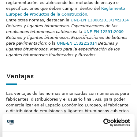
reglamentación, estableciendo los métodos de ensayo o
especificaciones que deben cumplir, dentro del
Reglamento
Europeo de Productos de la Construcción
.
Entre otras normas, destacan la
UNE-EN 13808:2013/1M:2014
Betunes y ligantes bituminosos. Especificaciones de las
emulsiones bituminosas catiónicas
; la
UNE-EN 12591:2009
Betunes y ligantes bituminosos. Especificaciones de betunes
para pavimentación;
o la
UNE-EN 15322:2014
Betunes y
ligantes bituminosos. Marco para la especificación de los
ligantes bituminosos fluidificados y fluxados.
Ventajas
Las ventajas de las normas armonizadas son numerosas para
fabricantes, distribuidores y el usuario final. Así, para poder
comercializar​ en el Espacio Económico Europeo, el fabricante
o distribuidor de emulsiones y ligantes bituminosos cubiertos
por una norma armonizada conforme al
Reglamento Europeo
de Productos de Construcción
, o su representante autorizado,
deben emitir una Declaración de prestaciones y colocar el
logotipo
sobre el producto, el embalaje o la documentación