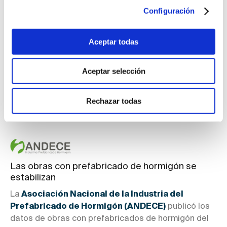
Majadahonda. En el centro, pudieron comprobar
Configuración
cómo funciona su hospital para animales salvajes,
considerado el más grande, mejor equipado y de
Aceptar todas
mayor nivel de actividad de toda Europa en su
especialidad. El Grupo de Rehabilitación de la Fauna
Aceptar selección
Autóctona y su Hábitat atiende cada año a cerca de
7.000 animales, muchos de ellos, sobre todo aves,
heridos por atropello. Y es en este punto donde la
Rechazar todas
preocupación de la AEC por este ...
Leer más
Las obras con prefabricado de hormigón se
estabilizan
La
Asociación Nacional de la Industria del
Prefabricado de Hormigón (ANDECE)
publicó los
datos de obras con prefabricados de hormigón del