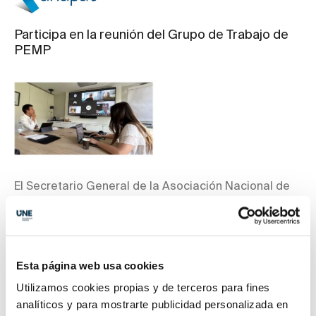
Participa en la reunión del Grupo de Trabajo de
PEMP
El Secretario General de la Asociación Nacional de
Alquiladores de Plataformas Aéreas de Trabajo
(ANAPAT) y varios representantes de sus asociados
participaron en una reunión del Grupo de Trabajo de
PEMP de UNE para acordar la próxima revisión de la
Esta página web usa cookies
Norma UNE 58921 sobre Mantenimiento e Inspección
Utilizamos cookies propias y de terceros para fines
de Plataformas. Este Grupo de Trabajo forma parte
analíticos y para mostrarte publicidad personalizada en
del CTN-UNE 58/SC 9 Plataformas elevadoras,