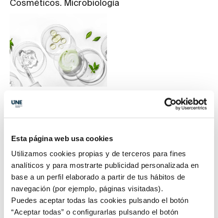
Cosméticos. Microbiología
Especifica los requisitos mínimos para el control de
calidad de los medios de cultivo y diluyentes
microbiológicos con el fin de demostrar su
capacidad para detectar microorganismos y
Esta página web usa cookies
garantizar la fiabilidad de los métodos de ensayo
Utilizamos cookies propias y de terceros para fines
microbiológicos descritos en las normas ISO
analíticos y para mostrarte publicidad personalizada en
relativas a microbiología cosmética. La Norma UNE-
base a un perfil elaborado a partir de tus hábitos de
EN ISO 4973 se ha elaborado en el CTN-UNE 84
navegación (por ejemplo, páginas visitadas).
Aceites esenciales y productos cosméticos,
Puedes aceptar todas las cookies pulsando el botón
secretariado por la Asociación Nacional de
“Aceptar todas” o configurarlas pulsando el botón
Perfumería y Cosmética (Stanpa).
Leer más