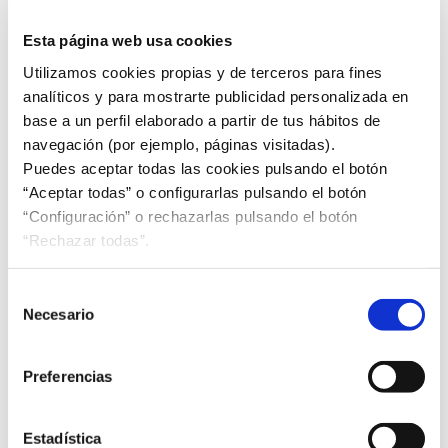
Alimentos y bebidas españoles en Italia, Brasil,
Esta página web usa cookies
Países Bajos y China
Utilizamos cookies propias y de terceros para fines
Empresas de la industria de alimentación y bebidas
analíticos y para mostrarte publicidad personalizada en
españolas participaron durante el mes de mayo en
base a un perfil elaborado a partir de tus hábitos de
diferentes actividades de promoción exterior de la
navegación (por ejemplo, páginas visitadas).
mano de la Federación Española de Industrias de
Puedes aceptar todas las cookies pulsando el botón
Alimentación y Bebidas (FIAB). El objetivo fue
“Aceptar todas” o configurarlas pulsando el botón
fortalecer sus relaciones comerciales y crear nuevas
“Configuración” o rechazarlas pulsando el botón
oportunidades de negocio en el exterior. Así, cerca
“Rechazar todas”.
de 200 compañías estuvieron presentes en ferias
internacionales referentes de mercados
estratégicos como son Italia, Países Bajos, Brasil y
Selección
Necesario
China. FIAB organizó junto con el Ministerio de
de
Agricultura, Pesca y Alimentación los pabellones que
consentimiento
agruparon la oferta del sector español en las ferias
Preferencias
de Cibus Parma de Italia, APAS Show en ...
Leer más
Estadística