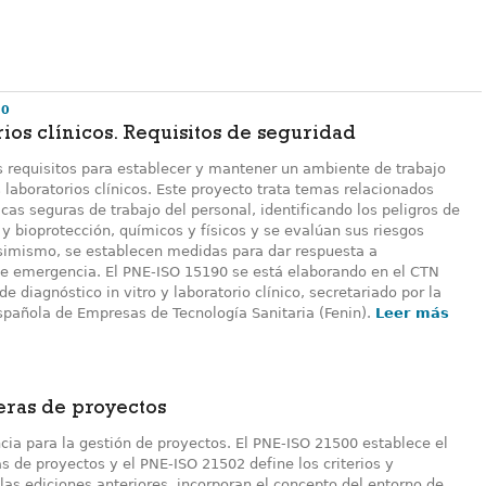
90
ios clínicos. Requisitos de seguridad
os requisitos para establecer y mantener un ambiente de trabajo
 laboratorios clínicos. Este proyecto trata temas relacionados
icas seguras de trabajo del personal, identificando los peligros de
y bioprotección, químicos y físicos y se evalúan sus riesgos
simismo, se establecen medidas para dar respuesta a
de emergencia. El PNE-ISO 15190 se está elaborando en el CTN
e diagnóstico in vitro y laboratorio clínico, secretariado por la
spañola de Empresas de Tecnología Sanitaria (Fenin).
Leer más
eras de proyectos
cia para la gestión de proyectos. El PNE-ISO 21500 establece el
s de proyectos y el PNE-ISO 21502 define los criterios y
 las ediciones anteriores, incorporan el concepto del entorno de