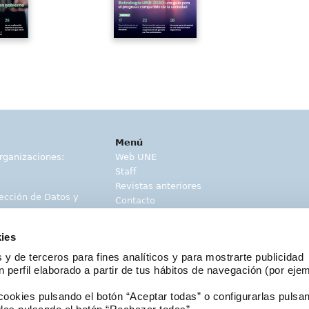
Menú
rganizaciones:
Web UNE
Staff
Revistas anteriores
ección de Datos y
Contacto
Buscador
Franco
Suplemento Normas al día
ies
ísticos
 y de terceros para fines analíticos y para mostrarte publicidad
s se incorporan a
 perfil elaborado a partir de tus hábitos de navegación (por eje
erar los grandes
ookies pulsando el botón “Aceptar todas” o configurarlas pulsan