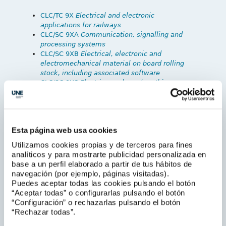
CLC/TC 9X
Electrical and electronic
applications for railways
CLC/SC 9XA
Communication, signalling and
processing systems
CLC/SC 9XB
Electrical, electronic and
electromechanical material on board rolling
stock, including associated software
CLC/SC 9XC
Electric supply and earthin
g
systems for public transport equipment and
ancillary apparatus (Fixed installations)
IEC
Esta página web usa cookies
IEC/TC 9
Electrical equipment and systems for
Utilizamos cookies propias y de terceros para fines
railways
analíticos y para mostrarte publicidad personalizada en
base a un perfil elaborado a partir de tus hábitos de
Presidente
navegación (por ejemplo, páginas visitadas).
Ignacio Meana
Puedes aceptar todas las cookies pulsando el botón
Subdirector de Infraestructuras y Vía de
ADIF
“Aceptar todas” o configurarlas pulsando el botón
“Configuración” o rechazarlas pulsando el botón
Secretaría
“Rechazar todas”.
María Eugenia Díaz