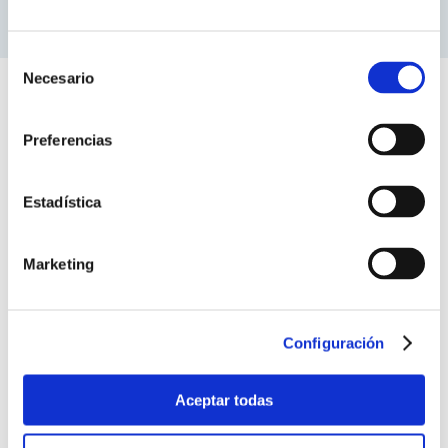
Técnico del Departamento de Interior de
SERCOBE
Selección
de
Necesario
consentimiento
Opinión
Preferencias
Estadística
Marketing
Normas para un ferrocarril integrado
Configuración
Ignacio Meana
Presidente
CTN 203/SC 9x
Aceptar todas
El Cuarto Paquete ferroviario es un bloque legislativo que
reordena el escenario ferroviario europeo desde un doble