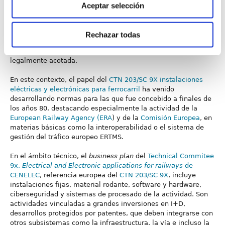
pilar: el político o de gobernanza y el técnico. Para entender el
Aceptar selección
segundo es básico comprender que la integración de los
subsistemas que componen el sistema ferroviario es el
concepto sobre el que descansan otros como la
Rechazar todas
interoperabilidad, regulada a nivel de mínimos mediante
Especificaciones Técnicas, o la gestión de los riesgos, también
legalmente acotada.
En este contexto, el papel del
CTN 203/SC 9X instalaciones
eléctricas y electrónicas para ferrocarril
ha venido
desarrollando normas para las que fue concebido a finales de
los años 80, destacando especialmente la actividad de la
European Railway Agency (ERA
) y de la
Comisión Europea
, en
materias básicas como la interoperabilidad o el sistema de
gestión del tráfico europeo ERTMS.
En el ámbito técnico, el
business plan
del
Technical Commitee
9x,
Electrical and Electronic applications for railways
de
CENELEC
, referencia europea del
CTN 203/SC 9X
, incluye
instalaciones fijas, material rodante, software y hardware,
ciberseguridad y sistemas de procesado de la actividad. Son
actividades vinculadas a grandes inversiones en I+D,
desarrollos protegidos por patentes, que deben integrarse con
otros subsistemas como la infraestructura, la vía e incluso la