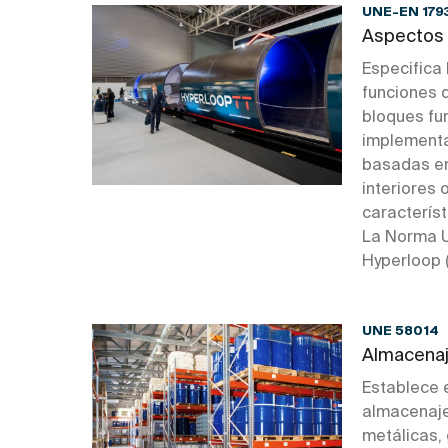
UNE-EN 179
Aspectos 
Especifica 
funciones 
bloques fun
implementa
basadas en
interiores 
característ
La Norma U
Hyperloop 
UNE 58014
Almacenaj
Establece e
almacenaje 
metálicas,