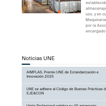
establecido
almacenaje
uso, y en 
Maquinaria
por la Aso
encargado 
Noticias UNE
AIMPLAS, Premio UNE de Estandarización e
Innovación 2025
UNE se adhiere al Código de Buenas Prácticas 
EJE&CON
Unión Profesional celebra su 45 aniversario