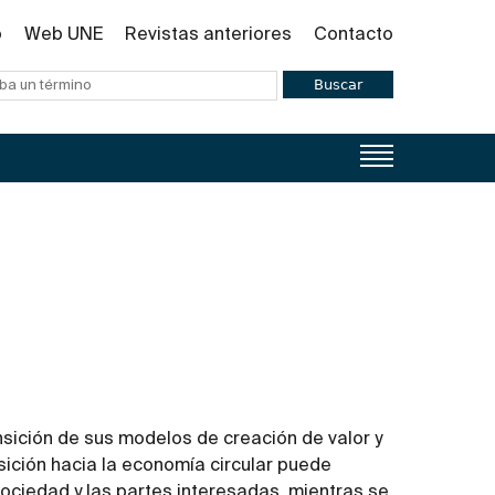
o
Web UNE
Revistas anteriores
Contacto
Buscar
nsición de sus modelos de creación de valor y
nsición hacia la economía circular puede
 sociedad y las partes interesadas, mientras se