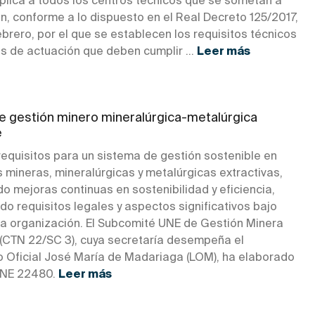
plica a todos los centros técnicos que se sometan a
ón, conforme a lo dispuesto en el Real Decreto 125/2017,
brero, por el que se establecen los requisitos técnicos
s de actuación que deben cumplir ...
Leer más
e gestión minero mineralúrgica-metalúrgica
e
requisitos para un sistema de gestión sostenible en
 mineras, mineralúrgicas y metalúrgicas extractivas,
o mejoras continuas en sostenibilidad y eficiencia,
o requisitos legales y aspectos significativos bajo
 la organización. El Subcomité UNE de Gestión Minera
 (CTN 22/SC 3), cuya secretaría desempeña el
o Oficial José María de Madariaga (LOM), ha elaborado
UNE 22480.
Leer más