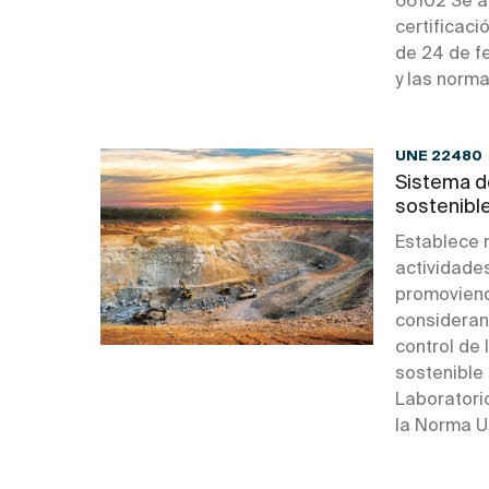
66102 Se a
certificaci
de 24 de fe
y las norma
UNE 22480
Sistema d
sostenibl
Establece 
actividades
promoviend
considerand
control de
sostenible
Laboratori
la Norma 