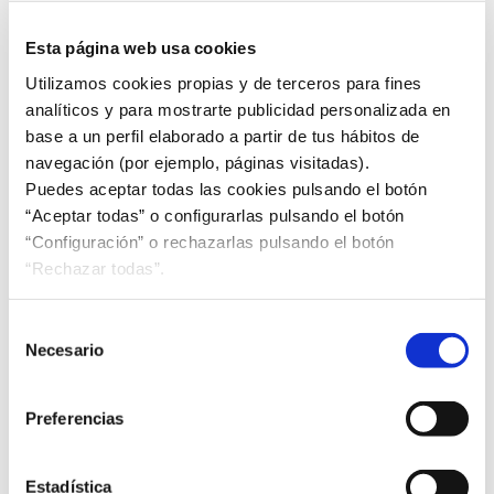
Noticias UNE
Esta página web usa cookies
Utilizamos cookies propias y de terceros para fines
AIMPLAS, Premio UNE de Estandarización e
analíticos y para mostrarte publicidad personalizada en
Innovación 2025
base a un perfil elaborado a partir de tus hábitos de
navegación (por ejemplo, páginas visitadas).
UNE se adhiere al Código de Buenas Prácticas de
Puedes aceptar todas las cookies pulsando el botón
EJE&CON
“Aceptar todas” o configurarlas pulsando el botón
“Configuración” o rechazarlas pulsando el botón
Unión Profesional celebra su 45 aniversario
“Rechazar todas”.
Selección
Encuentro UNE: hacia una logística inteligente
Necesario
de
consentimiento
Jornada UNE: Digitalización en la construcción
Preferencias
Impulso a la reglamentación de vertidos a la red de
Estadística