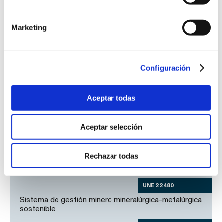
saneamiento
Marketing
Nuevas normas
Configuración
UNE-ISO/IEC 42001
Tecnología de la información. Inteligencia artificial.
Sistema de gestión
Aceptar todas
UNE 66102
Sistema de gestión de los centros técnicos de
Aceptar selección
tacógrafos
UNE-ISO 59010
Rechazar todas
Economía circular
UNE 22480
Sistema de gestión minero mineralúrgica-metalúrgica
sostenible