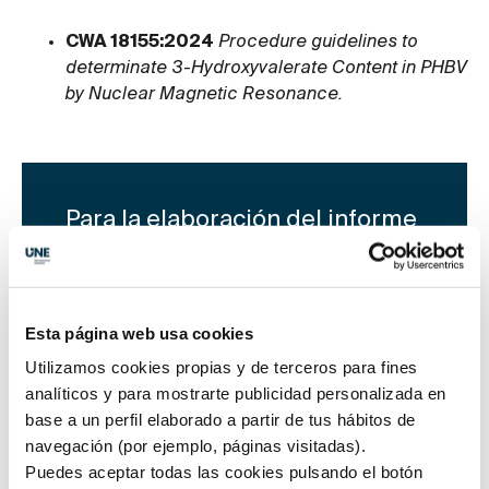
CWA 18155:2024
Procedure guidelines to
determinate 3-Hydroxyvalerate Content in PHBV
by Nuclear Magnetic Resonance.
Para la elaboración del informe
se ha involucrado a diferentes
actores de la cadena de valor
que están en la órbita de UNE,
para debatir sobre las posibles
Esta página web usa cookies
actividades de normalización
Utilizamos cookies propias y de terceros para fines
que desde su perspectiva son
analíticos y para mostrarte publicidad personalizada en
necesarias
base a un perfil elaborado a partir de tus hábitos de
navegación (por ejemplo, páginas visitadas).
Puedes aceptar todas las cookies pulsando el botón