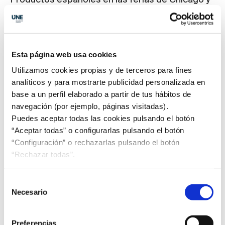
Productos españoles en las ferias de Chicago y
Frankfurt
La Federación Española de Industrias de
Alimentación y Bebidas (FIAB), con el apoyo del
Ministerio de Agricultura, Pesca y Alimentación
Esta página web usa cookies
(MAPA), impulsaron la participación de empresas
Utilizamos cookies propias y de terceros para fines
españolas en las dos grandes ferias internacionales
analíticos y para mostrarte publicidad personalizada en
del sector que se celebraron en el mes de
base a un perfil elaborado a partir de tus hábitos de
noviembre: PLMA Chicago (Estados Unidos) y Food
navegación (por ejemplo, páginas visitadas).
Ingredients Europe (Alemania). Así, un total de 48
Puedes aceptar todas las cookies pulsando el botón
empresas estuvieron presentes en estas ferias en
“Aceptar todas” o configurarlas pulsando el botón
las que la industria española de alimentación y
“Configuración” o rechazarlas pulsando el botón
bebidas busca promover su posición exportadora en
“Rechazar todas”.
estos mercados y establecer nuevas relaciones
comerciales.
Leer más
Selección
Necesario
de
consentimiento
Preferencias