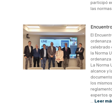
participó 
las normas
Encuentro
El Encuent
ordenanza 
celebrado e
la Norma U
ordenanza 
La Norma U
alcance y 
documentos.
los mismos,
reglamentos
expertos qu
...
Leer má