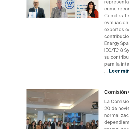
representa
como recon
Comités Té
evaluación
expertos e
contribucio
Energy Spai
IEC/TC 8 Sy
su contribu
para la int
...
Leer má
Comisión 
La Comisió
20 de novi
normalizaci
dependiente