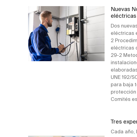
Nuevas No
eléctricas
Dos nuevas
eléctricas
2 Procedim
eléctricas
29-2 Metodo
instalacio
elaboradas
UNE 192/SC
para baja 
protección
Comités es
Tres expe
Cada año, l