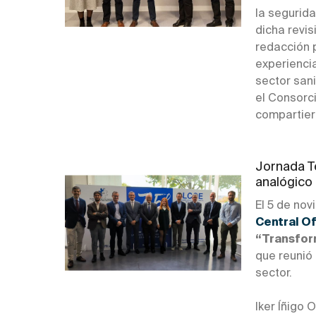
la segurida
dicha revis
redacción p
experienci
sector san
el Consorci
compartiero
Jornada T
analógico a
El 5 de nov
Central Of
“Transform
que reunió 
sector.
Iker Íñigo