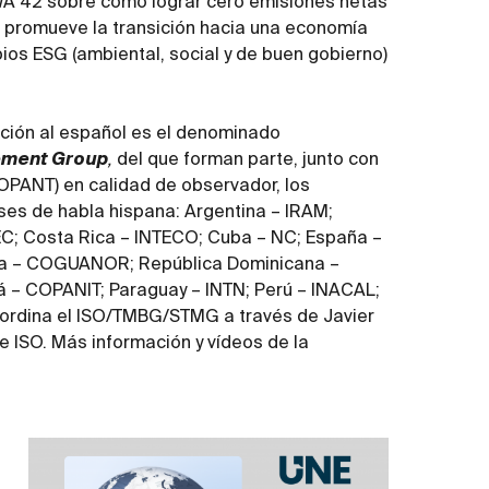
IWA 42 sobre cómo lograr cero emisiones netas
 promueve la transición hacia una economía
ipios ESG (ambiental, social y de buen gobierno)
cción al español es el denominado
ement Group
,
del que forman parte, junto con
PANT) en calidad de observador, los
ses de habla hispana: Argentina – IRAM;
EC; Costa Rica – INTECO; Cuba – NC; España –
ala – COGUANOR; República Dominicana –
– COPANIT; Paraguay – INTN; Perú – INACAL;
oordina el ISO/TMBG/STMG a través de Javier
e ISO. Más información y vídeos de la