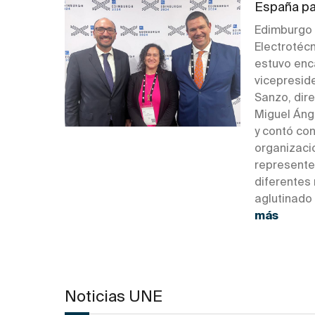
España pa
Edimburgo 
Electrotécn
estuvo enc
vicepresid
Sanzo, dir
Miguel Áng
y contó co
organizacio
represente
diferentes
aglutinado 
más
Noticias UNE