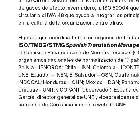
de Desarrollo Sostenible de Naciones Unidas; el 
de gases de efecto invernadero; la ISO 59004 que
circular o el IWA 48 que ayuda a integrar los princ
en la cultura de la organización, entre otras.
El grupo que coordina todos los órganos de tradu
ISO/TMBG/STMG
Spanish Translation Manag
la Comisión Panamericana de Normas Técnicas (CO
organismos nacionales de normalización de 17 paí
Bolivia – IBNORCA; Chile – INN; Colombia – ICONT
UNE; Ecuador – INEN; El Salvador – OSN; Guatem
INDOCAL; Honduras – OHN; México – DGN; Panamá 
Uruguay – UNIT; y COPANT (observador). España c
García, director general de UNE y vicepresidente d
campaña de Comunicación en la web de UNE.