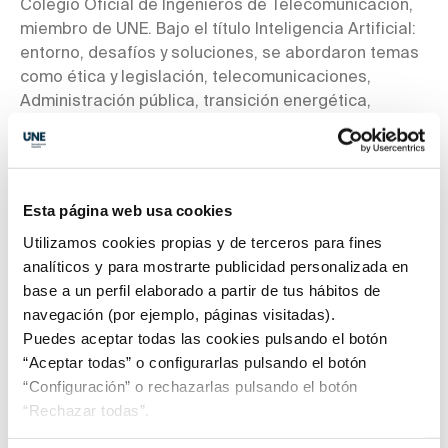
Colegio Oficial de Ingenieros de Telecomunicación,
miembro de UNE. Bajo el título Inteligencia Artificial:
entorno, desafíos y soluciones, se abordaron temas
como ética y legislación, telecomunicaciones,
Administración pública, transición energética,
sostenibilidad, aeroespacial, salud, ciberseguridad,
big data, formación y empleo, movilidad y agenda
urbana. José Antonio Jiménez, Coordinador de
Digitalización de UNE, participó en la mesa Ética y
Esta página web usa cookies
legislación, que estuvo moderada por Nuria Oliver,
Utilizamos cookies propias y de terceros para fines
Vocal del Consejo Rector de la Agencia Española de
analíticos y para mostrarte publicidad personalizada en
Supervisión de la IA del ...
Leer más
base a un perfil elaborado a partir de tus hábitos de
navegación (por ejemplo, páginas visitadas).
Puedes aceptar todas las cookies pulsando el botón
“Aceptar todas” o configurarlas pulsando el botón
“Configuración” o rechazarlas pulsando el botón
“Rechazar todas”.