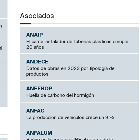
Asociados
n
ANAIP
El carné instalador de tuberías plásticas cumple
20 años
l
ANDECE
Datos de obras en 2023 por tipología de
productos
ANEFHOP
Huella de carbono del hormigón
ANFAC
La producción de vehículos crece un 9 %
ANFALUM
Reúne en la sede de UNE al sector de la