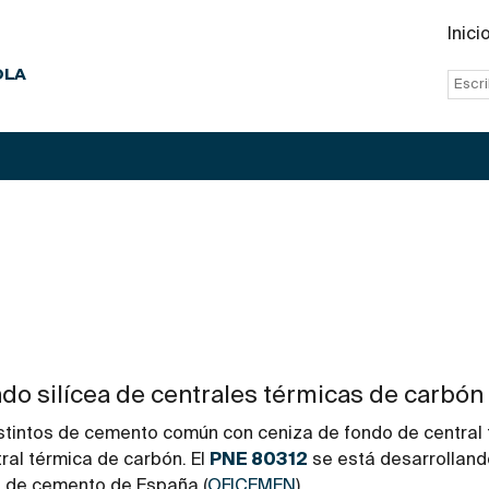
Inici
OLA
o silícea de centrales térmicas de carbón
istintos de cemento común con ceniza de fondo de central 
al térmica de carbón. El
PNE 80312
se está desarrolland
s de cemento de España (
OFICEMEN
).