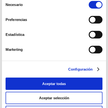
Alfredo Berges, premiado por su trayectoria
Necesario
de
profesional
consentimiento
Preferencias
UNE y Unión Profesional impulsarán las normas en el
ámbito colegial
Estadística
Apoyo de las normas UNE a la seguridad industrial
Marketing
IV Congreso de Telecomunicaciones COIT 2024
Configuración
Webinario UNE y ANFAC: normas y vehículo
electrificado
Aceptar todas
Aceptar selección
Reuniones de comités