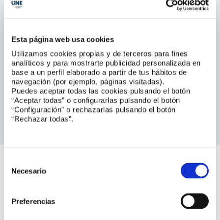
ISO/IEC
ISO/IEC JTC 1/SC 40 IT
service management
and IT governance
Esta página web usa cookies
Presidente
Utilizamos cookies propias y de terceros para fines
Javier Peris
analíticos y para mostrarte publicidad personalizada en
Presidente de
itSMF España
base a un perfil elaborado a partir de tus hábitos de
navegación (por ejemplo, páginas visitadas).
Puedes aceptar todas las cookies pulsando el botón
Vicepresidente
Secretaria
“Aceptar todas” o configurarlas pulsando el botón
Jesús Gómez Ruedas
Luis Morán
“Configuración” o rechazarlas pulsando el botón
Project Manager de
S2 Grupo
itSMF España
“Rechazar todas”.
Selección
de
Necesario
Opinión
consentimiento
Preferencias