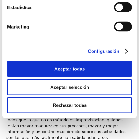
Estadística
Marketing
Nueva era digital
Javier Peris
Configuración
Presidente
CTN 71/SC 40
Vivimos tiempos volátiles, inciertos, complejos y ambiguos,
Aceptar todas
estamos ante una nueva era digital donde lo único que va a
quedar constante es el propio cambio, debemos cambiar la
forma en que venimos cambiando y aprender a cambiar con
Aceptar selección
rapidez y eficacia siendo para ello necesario tener procesos
que permitan una coreografía perfecta a la altura de la
agilidad, dinamismo, elasticidad y rapidez del momento.
Rechazar todas
En este sentido, la pandemia ha venido a demostrarnos a
todos que lo que no es método es improvisación, quienes
tenían mayor madurez en sus procesos, mayor y mejor
información y un control más directo sobre sus actividades
son las que más fácilmente han sabido adaptarse.