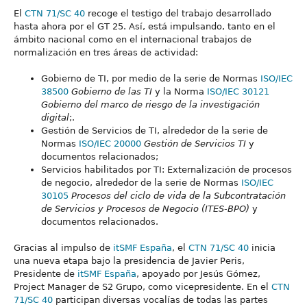
El
CTN 71/SC 40
recoge el testigo del trabajo desarrollado
hasta ahora por el GT 25. Así, está impulsando, tanto en el
ámbito nacional como en el internacional trabajos de
normalización en tres áreas de actividad:
Gobierno de TI, por medio de la serie de Normas
ISO/IEC
38500
Gobierno de las TI
y la Norma
ISO/IEC 30121
Gobierno del marco de riesgo de la investigación
digital
;.
Gestión de Servicios de TI, alrededor de la serie de
Normas
ISO/IEC 20000
Gestión de Servicios TI
y
documentos relacionados;
Servicios habilitados por TI: Externalización de procesos
de negocio, alrededor de la serie de Normas
ISO/IEC
30105
Procesos del ciclo de vida de la Subcontratación
de Servicios y Procesos de Negocio (ITES-BPO)
y
documentos relacionados.
Gracias al impulso de
itSMF España
, el
CTN 71/SC 40
inicia
una nueva etapa bajo la presidencia de Javier Peris,
Presidente de
itSMF España
, apoyado por Jesús Gómez,
Project Manager de S2 Grupo, como vicepresidente. En el
CTN
71/SC 40
participan diversas vocalías de todas las partes