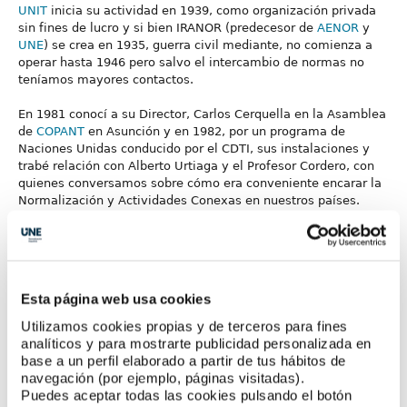
UNIT
inicia su actividad en 1939, como organización privada
sin fines de lucro y si bien IRANOR (predecesor de
AENOR
y
UNE
) se crea en 1935, guerra civil mediante, no comienza a
operar hasta 1946 pero salvo el intercambio de normas no
teníamos mayores contactos.
En 1981 conocí a su Director, Carlos Cerquella en la Asamblea
de
COPANT
en Asunción y en 1982, por un programa de
Naciones Unidas conducido por el CDTI, sus instalaciones y
trabé relación con Alberto Urtiaga y el Profesor Cordero, con
quienes conversamos sobre cómo era conveniente encarar la
Normalización y Actividades Conexas en nuestros países.
En 1986 en la Asamblea de
COPANT
en Antigua Guatemala
asistió Alberto Urtiaga, quien nos comunicó la creación de
AENOR y su interés en
COPANT
.
Esta página web usa cookies
Al año siguiente en Caracas, tuvimos la grata presencia de su
Utilizamos cookies propias y de terceros para fines
Director General, Ramón Naz, quien inmediatamente
analíticos y para mostrarte publicidad personalizada en
manifestó su total disposición a colaborar con
COPANT
y con
base a un perfil elaborado a partir de tus hábitos de
todos y cada uno de sus miembros, en ese momento todos
navegación (por ejemplo, páginas visitadas).
latinoamericanos, (se había retirado transitoriamente USA y
Puedes aceptar todas las cookies pulsando el botón
aún no habían ingresado los países isleños del Caribe y