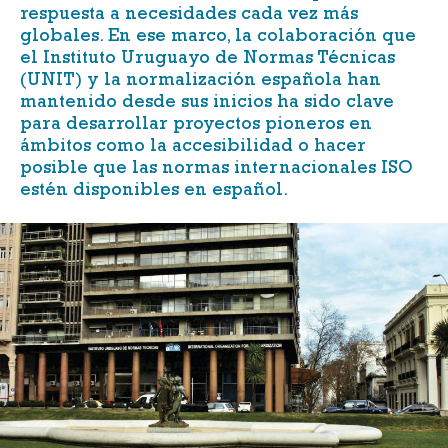
respuesta a necesidades cada vez más
globales. En ese marco, la colaboración que
el
Instituto Uruguayo de Normas Técnicas
(UNIT
) y la normalización española han
mantenido desde sus inicios ha sido clave
para desarrollar proyectos pioneros en
ámbitos como la accesibilidad o hacer
posible que las normas internacionales ISO
estén disponibles en español.