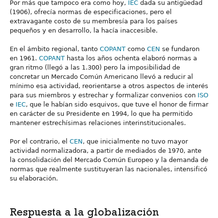
Por más que tampoco era como hoy,
IEC
dada su antigüedad
(1906), ofrecía normas de especificaciones, pero el
extravagante costo de su membresía para los países
pequeños y en desarrollo, la hacía inaccesible.
En el ámbito regional, tanto
COPANT
como
CEN
se fundaron
en 1961.
COPANT
hasta los años ochenta elaboró normas a
gran ritmo (llegó a las 1.300) pero la imposibilidad de
concretar un Mercado Común Americano llevó a reducir al
mínimo esa actividad, reorientarse a otros aspectos de interés
para sus miembros y estrechar y formalizar convenios con
ISO
e
IEC
, que le habían sido esquivos, que tuve el honor de firmar
en carácter de su Presidente en 1994, lo que ha permitido
mantener estrechísimas relaciones interinstitucionales.
Por el contrario, el
CEN
, que inicialmente no tuvo mayor
actividad normalizadora, a partir de mediados de 1970, ante
la consolidación del Mercado Común Europeo y la demanda de
normas que realmente sustituyeran las nacionales, intensificó
su elaboración.
Respuesta a la globalización