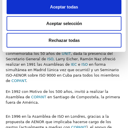
Aceptar todas
Aceptar selección
Rechazar todas
En 1989, en la Asamblea de
COPANT
en Montevideo que
conmemoraba los 50 años de
UNIT
, dada la presencia del
Secretario General de
ISO
, Larry Eicher, Ramón Naz ofreció
realizar en 1991 las Asambleas de
IEC
e
ISO
en forma
simultánea en Madrid (única vez que ocurrió) y un Seminario
ISO-AENOR sobre ISO 9000 en Cuba para todos los miembros
de
COPANT
.
En 1992 con Motivo de los 500 años, invitó a realizar la
Asamblea de
COPANT
en Santiago de Compostela, la primera
fuera de América.
En 1996 en la Asamblea de ISO en Londres, gracias a la
propuesta de AENOR que implicaba hacerse cargo de los
gastos (actualmente a medias con
COPANT
), el apoyo de