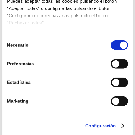
Puedes aceptar todas las cookies pulsando el botón
una serie de beneficios por el hecho de ...
Leer más
“Aceptar todas” o configurarlas pulsando el botón
“Configuración” o rechazarlas pulsando el botón
“Rechazar todas”.
Selección
Necesario
de
consentimiento
Preferencias
Estadística
Marketing
Configuración