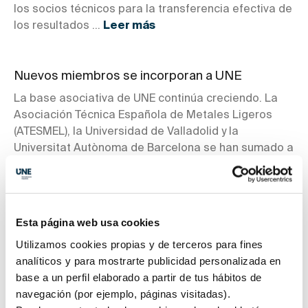
los socios técnicos para la transferencia efectiva de
los resultados ...
Leer más
Nuevos miembros se incorporan a UNE
La base asociativa de UNE continúa creciendo. La
Asociación Técnica Española de Metales Ligeros
(ATESMEL), la Universidad de Valladolid y la
Universitat Autònoma de Barcelona se han sumado a
la membresía de UNE, que está compuesta por más
de 500 miembros que representan a la práctica
totalidad del tejido productivo español. Los
miembros de UNE constituyen el motor y soporte del
Esta página web usa cookies
sistema español de normalización. A través de la
Utilizamos cookies propias y de terceros para fines
Entidad, pueden contribuir, de forma activa, a la
analíticos y para mostrarte publicidad personalizada en
construcción de un mundo más seguro, sostenible y
base a un perfil elaborado a partir de tus hábitos de
competitivo, con el desarrollo de normas técnicas.
navegación (por ejemplo, páginas visitadas).
A partir de ahora, los nuevos miembros accederán a