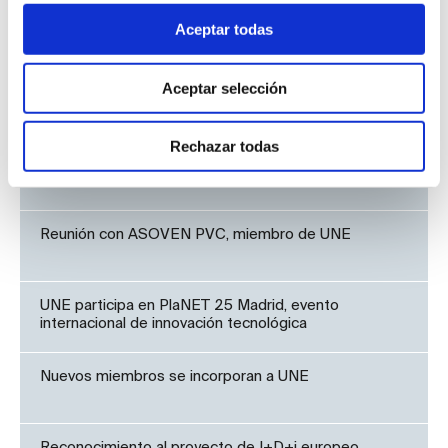
Aceptar todas
Noticias UNE
Aceptar selección
UNE presenta el papel de la infraestructura de la
calidad en el Congreso Nacional de Industria
Rechazar todas
Aislamiento térmico y el Reglamento de Productos de
Construcción
Reunión con ASOVEN PVC, miembro de UNE
UNE participa en PlaNET 25 Madrid, evento
internacional de innovación tecnológica
Nuevos miembros se incorporan a UNE
Reconocimiento al proyecto de I+D+i europeo