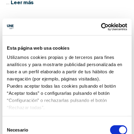
...
Leer más
Esta página web usa cookies
Informe
Coyuntura Económica
Utilizamos cookies propias y de terceros para fines
Según el último informe Coyuntura Económica de la
analíticos y para mostrarte publicidad personalizada en
Confederación Española de Asociaciones de
base a un perfil elaborado a partir de tus hábitos de
Fabricantes de Productos de Construcción (CEPCO),
navegación (por ejemplo, páginas visitadas).
las exportaciones de Materiales de Construcción en
Puedes aceptar todas las cookies pulsando el botón
España prosiguen su caída, esta vez un 5,8 % en el
“Aceptar todas” o configurarlas pulsando el botón
acumulado anual enero-octubre. En términos
“Configuración” o rechazarlas pulsando el botón
interanuales, octubre también supone un descenso
“Rechazar todas”.
del -5,8 %, tres décimas superior al registrado en
septiembre. En al comercio exterior, las cifras
Selección
revelan que se impone la necesidad de un Plan
Necesario
de