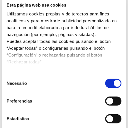
Aquí destacamos algunas de ellas.
Esta página web usa cookies
Utilizamos cookies propias y de terceros para fines
analíticos y para mostrarte publicidad personalizada en
base a un perfil elaborado a partir de tus hábitos de
navegación (por ejemplo, páginas visitadas).
Puedes aceptar todas las cookies pulsando el botón
“Aceptar todas” o configurarlas pulsando el botón
“Configuración” o rechazarlas pulsando el botón
“Rechazar todas”.
Selección
NÚMERO 79. ABRIL
Necesario
de
Seguridad y Salud en el Trabajo
consentimiento
El 28 de abril se celebra en todo el mundo el
Día
Preferencias
Mundial de la Seguridad y Salud en el Trabajo.
Además de las Normas
UNE-EN ISO 45001
de
sistemas de gestión de la SSL y
UNE-ISO 45003
de
Estadística
gestión de riesgos psicosociales, varios estándares