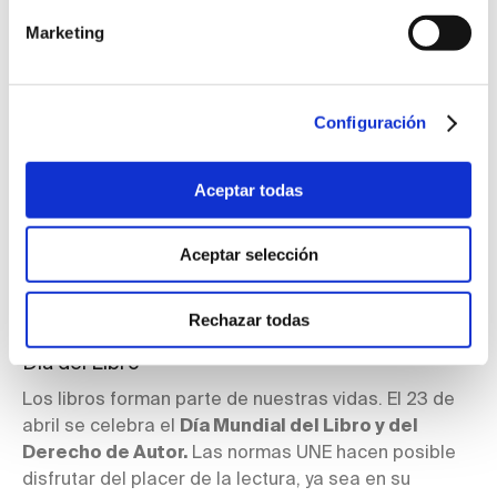
UNE ayudan a las organizaciones a
ofrecer
Marketing
entornos seguros y saludables.
Configuración
Aceptar todas
Aceptar selección
Rechazar todas
NÚMERO 78. MARZO
Día del Libro
Los libros forman parte de nuestras vidas. El 23 de
abril se celebra el
Día Mundial del Libro y del
Derecho de Autor.
Las normas UNE hacen posible
disfrutar del placer de la lectura, ya sea en su