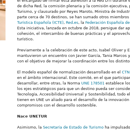
el encargado de firmar esta adhesión a la Red DTI durante e
de dicha Red, la comisión plenaria y la comisión ejecutiva, 
Turismo, y clausurado por Reyes Maroto, Ministra de Industr
parte cerca de 70 destinos, se han sumado otros miembros 
Turística Española (ICTE)
,
Red.es
, la
Federación Española de
Esta iniciativa, lanzada en octubre de 2018, persigue dar ap
cohesión, el intercambio de buenas prácticas y el aprovecha
turístico.
Previamente a la celebración de este acto, Isabel Oliver y 
mantuvieron un encuentro con Javier García, Tania Marcos y
con el objetivo de mejorar la coordinación entre los distin
El modelo español de normalización desarrollado en el
CTN
en el ámbito internacional. Este comité, en el que particip
desarrollar, entre otras, la Norma
UNE 178501
establece los
los ejes estratégicos para que un destino pueda ser conside
Tecnología, Accesibilidad Universal y Sostenibilidad, todo e
tienen en UNE un aliado para el desarrollo de la innovación y
compromisos con el desarrollo sostenible.
Nace UNETUR
Asimismo, la
Secretaría de Estado de Turismo
ha impulsado 