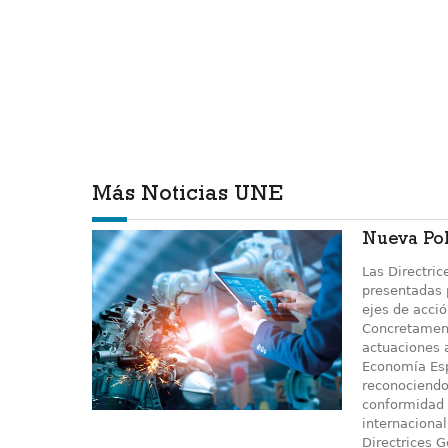
Más Noticias UNE
Nueva Pol
Las Directric
presentadas p
ejes de acció
Concretament
actuaciones a
Economía Esp
reconociendo
conformidad 
internacional
Directrices G