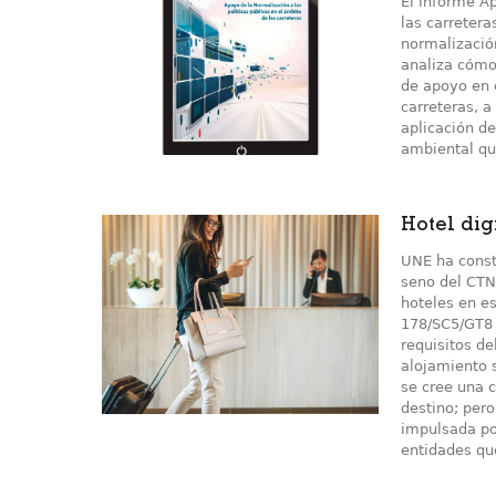
El informe Ap
las carretera
normalizació
analiza cómo
de apoyo en c
carreteras, a
aplicación d
ambiental qu
Hotel dig
UNE ha const
seno del CTN
hoteles en es
178/SC5/GT8 
requisitos de
alojamiento s
se cree una 
destino; pero
impulsada por
entidades que