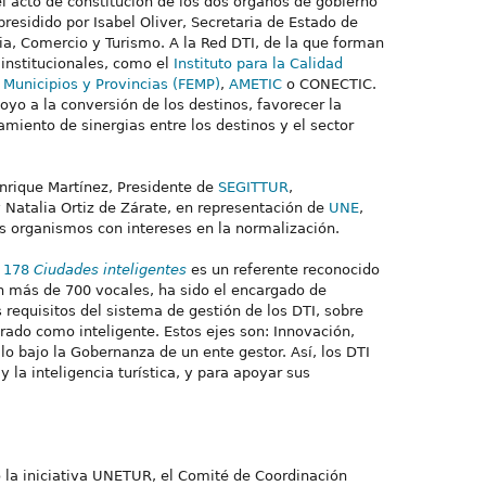
l acto de constitución de los dos órganos de gobierno
presidido por Isabel Oliver, Secretaria de Estado de
ia, Comercio y Turismo. A la Red DTI, de la que forman
institucionales, como el
Instituto para la Calidad
 Municipios y Provincias (FEMP)
,
AMETIC
o CONECTIC.
oyo a la conversión de los destinos, favorecer la
miento de sinergias entre los destinos y el sector
Enrique Martínez, Presidente de
SEGITTUR
,
 Natalia Ortiz de Zárate, en representación de
UNE
,
tos organismos con intereses en la normalización.
 178
Ciudades inteligentes
es un referente reconocido
an más de 700 vocales, ha sido el encargado de
 requisitos del sistema de gestión de los DTI, sobre
rado como inteligente. Estos ejes son: Innovación,
llo bajo la Gobernanza de un ente gestor. Así, los DTI
 la inteligencia turística, y para apoyar sus
la iniciativa UNETUR, el Comité de Coordinación