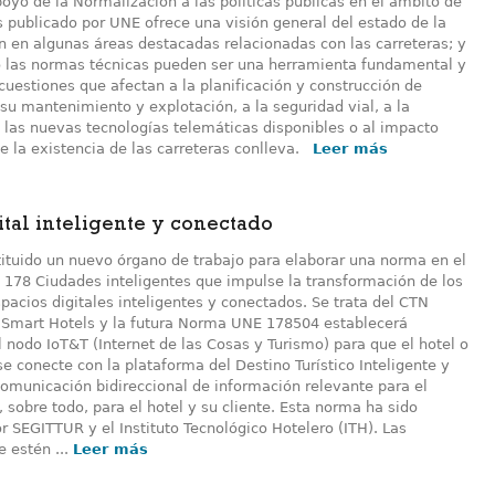
oyo de la Normalización a las políticas públicas en el ámbito de
s publicado por UNE ofrece una visión general del estado de la
n en algunas áreas destacadas relacionadas con las carreteras; y
 las normas técnicas pueden ser una herramienta fundamental y
uestiones que afectan a la planificación y construcción de
 su mantenimiento y explotación, a la seguridad vial, a la
e las nuevas tecnologías telemáticas disponibles o al impacto
e la existencia de las carreteras conlleva.
Leer más
ital inteligente y conectado
ituido un nuevo órgano de trabajo para elaborar una norma en el
 178 Ciudades inteligentes que impulse la transformación de los
pacios digitales inteligentes y conectados. Se trata del CTN
Smart Hotels y la futura Norma UNE 178504 establecerá
l nodo IoT&T (Internet de las Cosas y Turismo) para que el hotel o
e conecte con la plataforma del Destino Turístico Inteligente y
comunicación bidireccional de información relevante para el
, sobre todo, para el hotel y su cliente. Esta norma ha sido
 SEGITTUR y el Instituto Tecnológico Hotelero (ITH). Las
 estén ...
Leer más