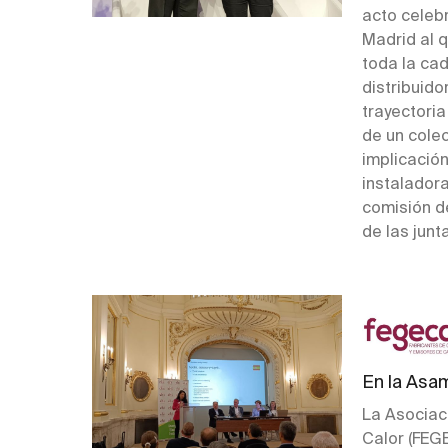
acto celebr
Madrid al q
toda la cad
distribuido
trayectori
de un cole
implicación
instaladora
comisión d
de las junta
En la Asa
La Asociac
Calor (FEG