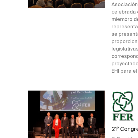
Asociación 
celebrada e
miembro de
representa
se presenta
proporcion
legislativa
correspond
proyectado
EHI para el 
21º Congr