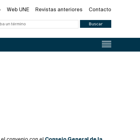
o
Web UNE
Revistas anteriores
Contacto
Buscar
 el convenio con el
Consejo General de la