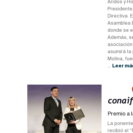
Áridos y H
Presidente,
Directiva.
Asamblea E
donde se el
Además, se 
asociación
asumirá la
Molina, fue
...
Leer má
Premio a l
La ponente
recibió el 