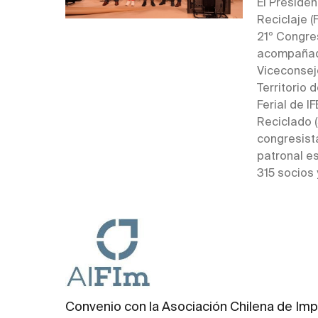
El Presiden
Reciclaje (
21º Congres
acompañado
Viceconsej
Territorio 
Ferial de I
Reciclado (
congresist
patronal es
315 socios 
Convenio con la Asociación Chilena de Im