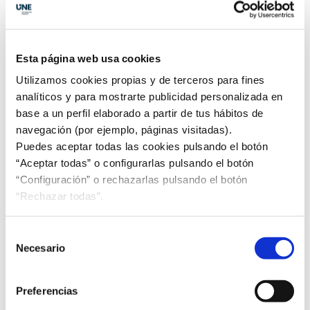
La normalización es clave para afrontar los desafíos
del sector cementero en el futuro; por ejemplo, las
normas del Comité UNE de Combustibles sólidos
recuperados (CTN-UNE 301), en particular la ISO
Esta página web usa cookies
4349: 2024
Determination of the recycling index for
Utilizamos cookies propias y de terceros para fines
co-processing
, ha permitido a IECA liderar
analíticos y para mostrarte publicidad personalizada en
técnicamente el estudio “
Recuperación material de
base a un perfil elaborado a partir de tus hábitos de
la fracción mineral de los combustibles derivados de
navegación (por ejemplo, páginas visitadas).
residuos en la industria cementera”
publicado
Puedes aceptar todas las cookies pulsando el botón
recientemente por la Fundación CEMA. Se trata del
“Aceptar todas” o configurarlas pulsando el botón
primer estudio basado en una metodología
“Configuración” o rechazarlas pulsando el botón
reconocida internacionalmente para evaluar la
“Rechazar todas”.
valorización material de los combustibles
alternativos utilizados en el sector cementero.
Selección
Necesario
de
En materia de digitalización de producto,
IECA
ha
consentimiento
contribuido al desarrollo de la Norma UNE 80000
Declaración de prestaciones digital para cementos
Preferencias
conforme a la Norma EN 197-1
. Esta Norma supone