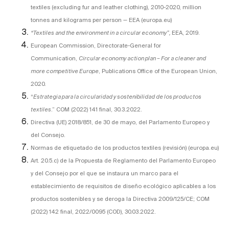
textiles (excluding fur and leather clothing), 2010-2020, million
tonnes and kilograms per person — EEA (europa.eu)
“
Textiles and the environment in a circular economy”,
EEA, 2019.
European Commission, Directorate-General for
Communication,
Circular economy action plan – For a cleaner and
more competitive Europe
, Publications Office of the European Union,
2020.
“
Estrategia para la circularidad y sostenibilidad de los productos
textiles
.”
COM (2022) 141 final
, 30.3.2022.
Directiva (UE) 2018/851, de 30 de mayo, del Parlamento Europeo y
del Consejo.
Normas de etiquetado de los productos textiles (revisión) (europa.eu)
Art. 20.5.c) de la Propuesta de Reglamento del Parlamento Europeo
y del Consejo por el que se instaura un marco para el
establecimiento de requisitos de diseño ecológico aplicables a los
productos sostenibles y se deroga la Directiva 2009/125/CE; COM
(2022) 142 final, 2022/0095 (COD), 30.03.2022.