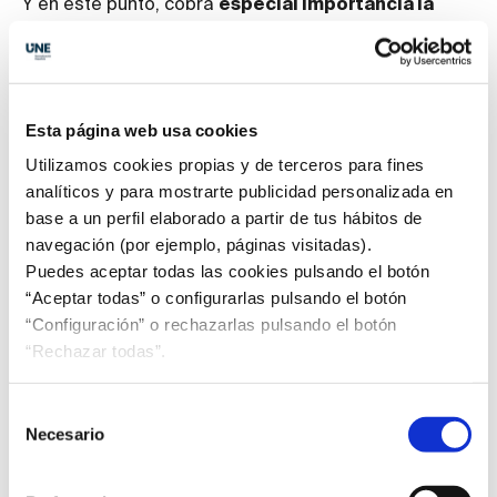
Y en este punto, cobra
especial importancia la
normalización a través de la nueva Norma UNE
40700, netamente española
. Y es que, para poder
cumplir con los objetivos marcados por la legislación
y el acceso al mercado de la reutilización y de los
Esta página web usa cookies
textiles con fibras recicladas,
es esencial el
Utilizamos cookies propias y de terceros para fines
desarrollo de normas que aseguren la correcta
analíticos y para mostrarte publicidad personalizada en
gestión de los textiles usados.
base a un perfil elaborado a partir de tus hábitos de
navegación (por ejemplo, páginas visitadas).
La
Norma UNE 40700
se centra en la definición de
Puedes aceptar todas las cookies pulsando el botón
los procesos de recogida, almacenamiento y
“Aceptar todas” o configurarlas pulsando el botón
clasificación de los textiles usados posconsumo,
“Configuración” o rechazarlas pulsando el botón
basados en las mejores prácticas y de acuerdo con
“Rechazar todas”.
los requisitos legales aplicables. Con ello, y ante la
necesaria y creciente actividad en la gestión de
textiles usados, se favorecerá la
correcta
Selección
preparación para la reutilización o su reciclaje
Necesario
de
posterior
, consiguiendo una alta calidad de los
consentimiento
textiles de segunda mano y, en su defecto, la