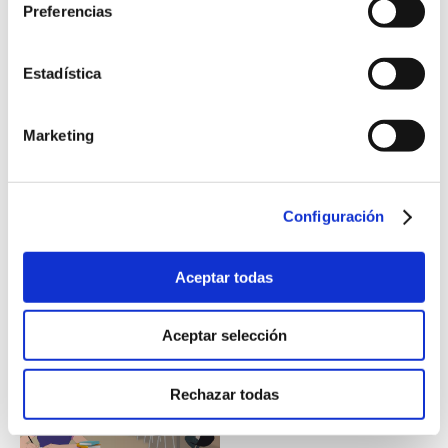
Preferencias
NÚMERO 79. ABRIL
Estadística
Seguridad y Salud en el Trabajo
El 28 de abril se celebra en todo el mundo el
Día
Marketing
Mundial de la Seguridad y Salud en el Trabajo.
Además de las Normas
UNE-EN ISO 45001
de
sistemas de gestión de la SSL y
UNE-ISO 45003
de
gestión de riesgos psicosociales, varios estándares
Configuración
UNE ayudan a las organizaciones a
ofrecer
entornos seguros y saludables.
Aceptar todas
Aceptar selección
Rechazar todas