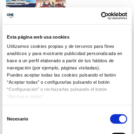
NÚMERO 80. MAYO
Esta página web usa cookies
Medios de transporte
Utilizamos cookies propias y de terceros para fines
Las normas UNE facilitan viajar por carretera,
analíticos y para mostrarte publicidad personalizada en
tren, avión o barco
, haciendo que los
base a un perfil elaborado a partir de tus hábitos de
desplazamientos sean más
seguros y sostenibles
.
navegación (por ejemplo, páginas visitadas).
Aquí destacamos algunas de ellas.
Puedes aceptar todas las cookies pulsando el botón
“Aceptar todas” o configurarlas pulsando el botón
“Configuración” o rechazarlas pulsando el botón
“Rechazar todas”.
Selección
Necesario
de
consentimiento