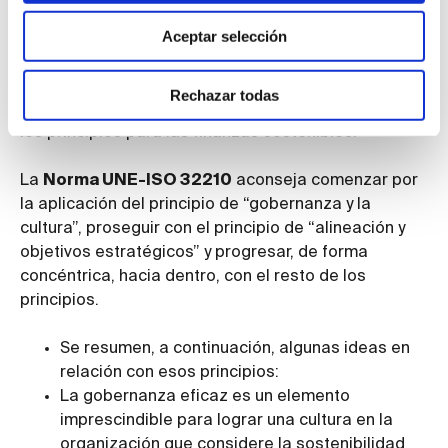
metas y los objetivos de sostenibilidad
Aceptar selección
fundamentales para la organización y sus partes
interesadas. Se trata de principios generales que
interactúan, lógicamente, de forma continua entre
Rechazar todas
ellos. La figura 1 muestra las interrelaciones entre
los principios para las finanzas sostenibles.
La
Norma UNE-ISO 32210
aconseja comenzar por
la aplicación del principio de “gobernanza y la
cultura”, proseguir con el principio de “alineación y
objetivos estratégicos” y progresar, de forma
concéntrica, hacia dentro, con el resto de los
principios.
Se resumen, a continuación, algunas ideas en
relación con esos principios:
La gobernanza eficaz es un elemento
imprescindible para lograr una cultura en la
organización que considere la sostenibilidad