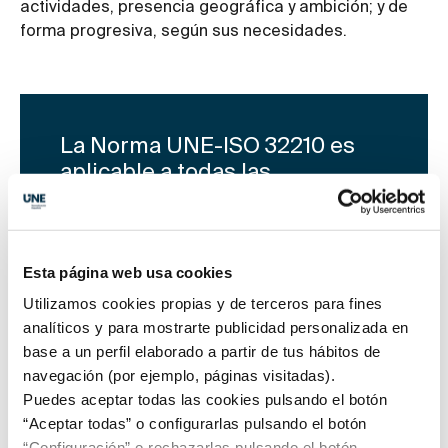
actividades, presencia geográfica y ambición; y de
forma progresiva, según sus necesidades.
La Norma UNE-ISO 32210 es
aplicable a todas las
organizaciones activas en el
sector financiero, incluidas,
entre otras, prestamistas e
Esta página web usa cookies
inversores directos, gestores
de activos y proveedores de
Utilizamos cookies propias y de terceros para fines
servicios
analíticos y para mostrarte publicidad personalizada en
base a un perfil elaborado a partir de tus hábitos de
navegación (por ejemplo, páginas visitadas).
Puedes aceptar todas las cookies pulsando el botón
“Aceptar todas” o configurarlas pulsando el botón
Capítulos de interés
“Configuración” o rechazarlas pulsando el botón