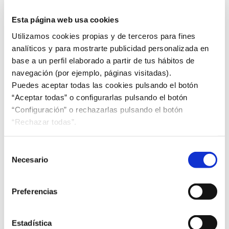
Presentación de la Norma UNE de conservación de
Esta página web usa cookies
instalaciones eléctricas
Utilizamos cookies propias y de terceros para fines
España participa en las Asambleas Generales de CEN
analíticos y para mostrarte publicidad personalizada en
y CENELEC
base a un perfil elaborado a partir de tus hábitos de
navegación (por ejemplo, páginas visitadas).
Apoyo de los estándares a la sostenibilidad en las
Puedes aceptar todas las cookies pulsando el botón
pymes
“Aceptar todas” o configurarlas pulsando el botón
“Configuración” o rechazarlas pulsando el botón
Impulso a la sostenibilidad y la educación en finanzas
“Rechazar todas”.
Selección
UNE publica el informe “Normas de apoyo a la
Necesario
de
Economía Circular 2025”
consentimiento
Preferencias
Avances en la ISO 14001 de Gestión Ambiental
Estadística