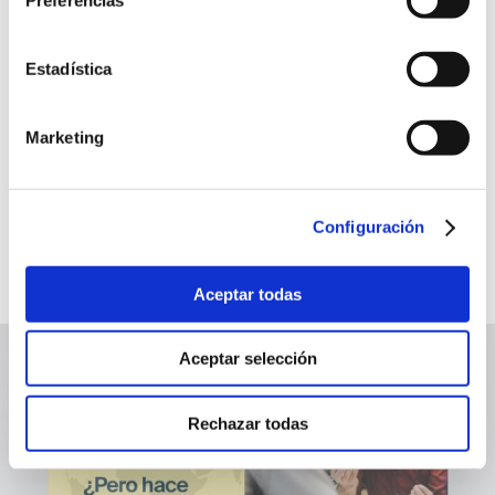
vicepresidente de UNE, presidente de CEPCO y vocal
de la Junta Directiva de CEPYME, que destacó el
propósito de UNE: “Contribuir al progreso
Estadística
compartido de la sociedad y a la creación de un
mundo más seguro, sostenible y competitivo”.
Marketing
Configuración
Aceptar todas
Aceptar selección
Rechazar todas