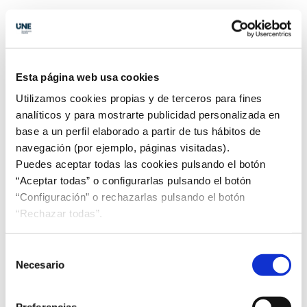
Durante la jornada,
Iván Moya
, responsable de
Transformación Sectorial de UNE, presentó las
normas de referencia para los retos de
Esta página web usa cookies
sostenibilidad de las pymes, recordando que
“aunque muchas pymes no están obligadas ahora a
Utilizamos cookies propias y de terceros para fines
reportar en ESG, contar con un modelo de gestión
analíticos y para mostrarte publicidad personalizada en
alineado con estos estándares es ya un factor
base a un perfil elaborado a partir de tus hábitos de
diferenciador y de mejora de competitividad”.
navegación (por ejemplo, páginas visitadas).
Puedes aceptar todas las cookies pulsando el botón
La mesa redonda moderada por
Yolanda Pérez
,
“Aceptar todas” o configurarlas pulsando el botón
vicepresidenta de Buen Gobierno de EJE&CON,
“Configuración” o rechazarlas pulsando el botón
reunió experiencias muy prácticas de empresas
“Rechazar todas”.
como Arteche, Hispasat o Specialisterne, que están
incorporando la sostenibilidad en su cultura y su
Selección
modelo de negocio.
Necesario
de
consentimiento
El Encuentro fue clausurado por
Luis Rodulfo
,
Preferencias