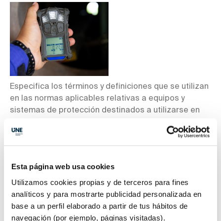
Especifica los términos y definiciones que se utilizan
en las normas aplicables relativas a equipos y
sistemas de protección destinados a utilizarse en
atmósferas potencialmente explosivas dentro del
campo de aplicación de la Directiva 2014/34/UE.
Persigue ayudar a diseñadores, fabricantes y otras
partes interesadas a utilizar términos y definiciones
Esta página web usa cookies
armonizados de esta área. El Comité UNE de
Atmósferas potencialmente explosivas. Prevención y
Utilizamos cookies propias y de terceros para fines
protección contra las explosiones (CTN-UNE 163),
analíticos y para mostrarte publicidad personalizada en
secretariado por el Laboratorio Oficial J. M.
base a un perfil elaborado a partir de tus hábitos de
Madariaga (LOM), se ha encargado de elaborar la
navegación (por ejemplo, páginas visitadas).