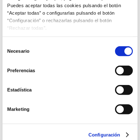
Norma UNE-EN 13237.
Leer más
Puedes aceptar todas las cookies pulsando el botón
“Aceptar todas” o configurarlas pulsando el botón
“Configuración” o rechazarlas pulsando el botón
“Rechazar todas”.
Selección
Necesario
de
consentimiento
Preferencias
Estadística
Marketing
Configuración